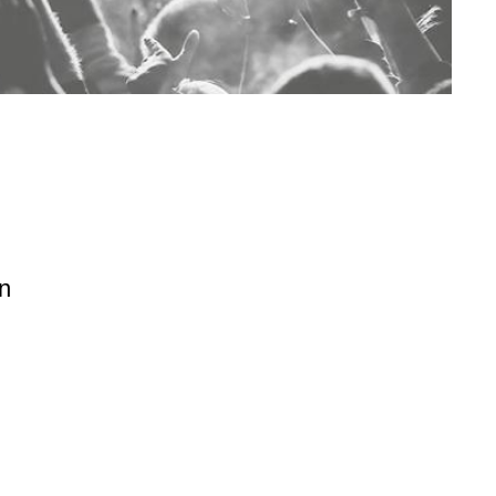
en
n.